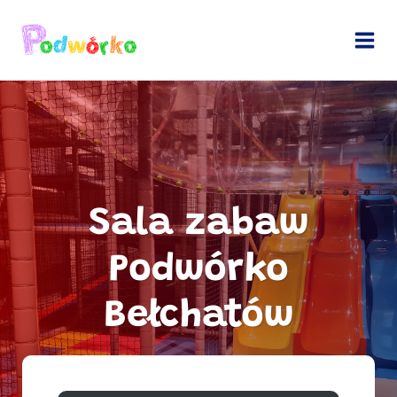
Przejdź
do
treści
Sala zabaw
Podwórko
Bełchatów