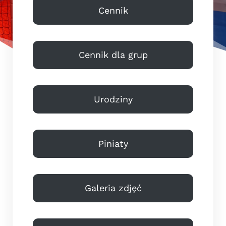
Cennik
Cennik dla grup
Urodziny
Piniaty
Galeria zdjęć